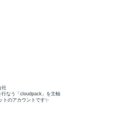
会社
行なう「cloudpack」を主軸
ットのアカウントです✨